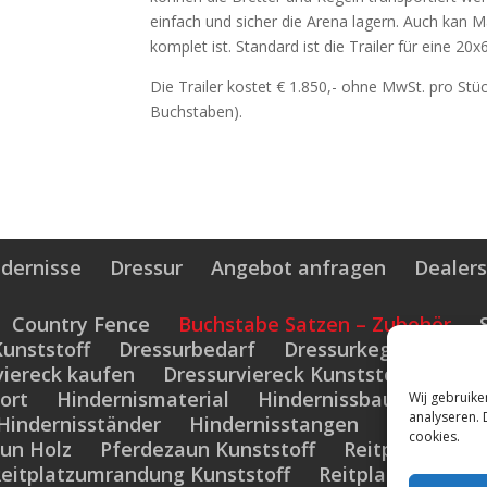
einfach und sicher die Arena lagern. Auch kan 
komplet ist. Standard ist die Trailer für eine 
Die Trailer kostet € 1.850,- ohne MwSt. pro Stü
Buchstaben).
dernisse
Dressur
Angebot anfragen
Dealer
Country Fence
Buchstabe Satzen – Zubehör
unststoff
Dressurbedarf
Dressurkegel Kunstst
viereck kaufen
Dressurviereck Kunststoff
Einz
ort
Hindernismaterial
Hindernissbau
Hinder
Wij gebruike
analyseren. 
Hindernisständer
Hindernisstangen
Koppelzau
cookies.
un Holz
Pferdezaun Kunststoff
Reitplatz-Ein
eitplatzumrandung Kunststoff
Reitplatzumzäun