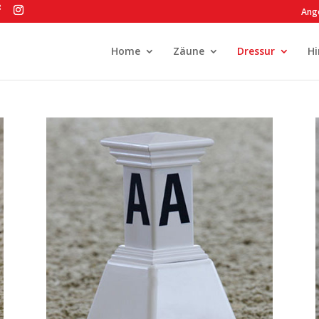
Ang
Home
Zäune
Dressur
Hi