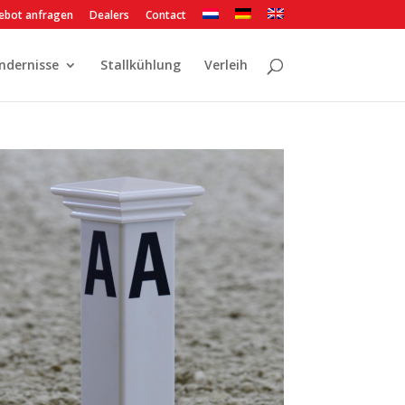
ebot anfragen
Dealers
Contact
ndernisse
Stallkühlung
Verleih