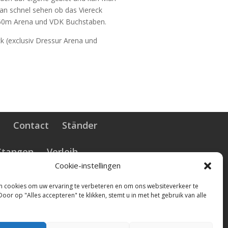
Man schnel sehen ob das Viereck
20x60m Arena und VDK Buchstaben.
ck (exclusiv Dressur Arena und
s
Contact
Ständer
Stangen
Verleih
off
Dressurplatz Umrandung
Cookie-instellingen
äunung Pferdeweide
nisse Kunststoff
n cookies om uw ervaring te verbeteren en om ons websiteverkeer te
Door op "Alles accepteren" te klikken, stemt u in met het gebruik van alle
n Kunststoff
zäunung
ung
Reitplatzzaun