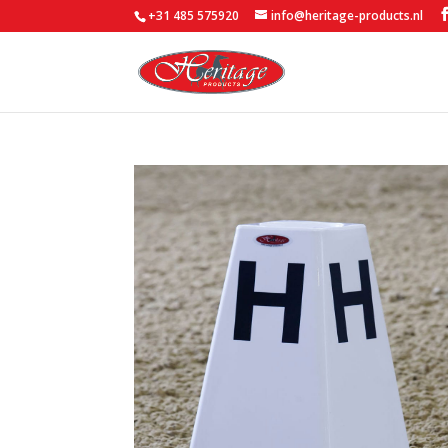
+31 485 575920
info@heritage-products.nl