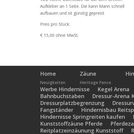
Aufkleber an 1 Seite. Die kann Mann schnell
aufbauen und ist günstig gepreist
Preis pro Stück:
€ 15,00 ohne MwSt.
Home
Zäune
Hin
Neuigkeiten
Heritage Fence
Werbe Hindernisse
Kegel Arena
Bahnbuchstaben
Dressur-Arena K
Dressurplatzbegrenzung
Dressur
Fangständer
Hindernisbau Reitsp
Hindernisse Springreiten kaufen
Kunststoffzäune Pferde
Pferdeza
Reitplatzeinzäunung Kunststoff
R