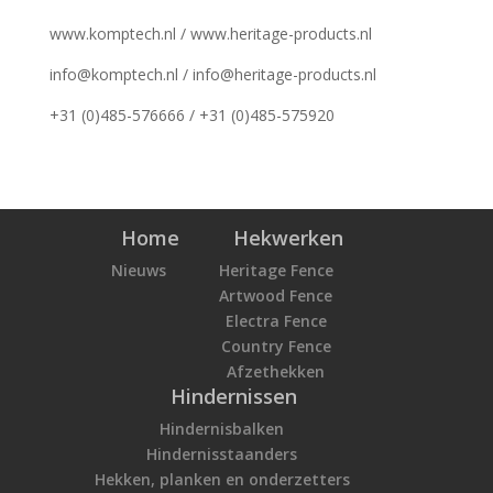
www.komptech.nl / www.heritage-products.nl
info@komptech.nl / info@heritage-products.nl
+31 (0)485-576666 / +31 (0)485-575920
Home
Hekwerken
Nieuws
Heritage Fence
Artwood Fence
Electra Fence
Country Fence
Afzethekken
Hindernissen
Hindernisbalken
Hindernisstaanders
Hekken, planken en onderzetters