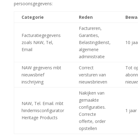
persoonsgegevens:
Categorie
Reden
Bewaa
Factureren,
Facturatiegegevens
Garanties,
zoals NAW, Tel,
Belastingdienst,
10 jaa
Email
algemene
administratie
NAW gegevens mbt
Correct
Tot o
nieuwsbrief
versturen van
abonn
inschrijving
nieuwsbrieven
nieuws
Nakijken van
gemaakte
NAW, Tel. Email. mbt
configuraties.
hindernisconfigurator
1 jaar
Correcte
Heritage Products
offerte, order
opstellen