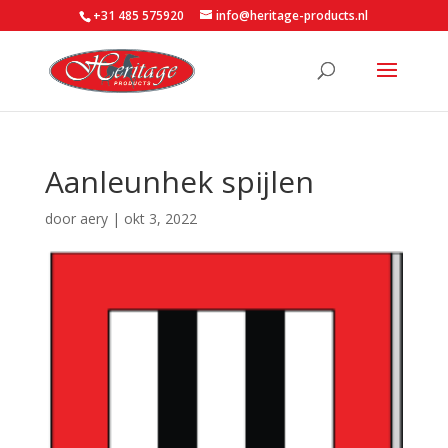
+31 485 575920
info@heritage-products.nl
Aanleunhek spijlen
door
aery
|
okt 3, 2022