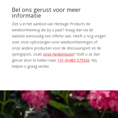
Bel ons gerust voor meer
informatie
Ziet u in het aanbod van Heritage Products de
weideomheining die bij u past? Vraag dan via de
website eenvoudig een offerte aan. Heeft u nog vragen
over onze oplossingen voor weideomheiningen of
onze andere producten voor de dressuursport en de
springsport, zoals
onze hindernissen
? Stelt u ze dan
gerust door te bellen naar
+31 (0)485-575920
. Wij
helpen u graag verder.
Home
Hekwerken
Nieuws
Heritage Fence
Artwood Fence
Electra Fence