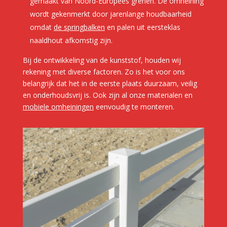
gemaakt van Noord-Europees grenen. De omheining
wordt gekenmerkt door jarenlange houdbaarheid
omdat
de springbalken
en palen uit eersteklas
naaldhout afkomstig zijn.
Bij de ontwikkeling van de kunststof, houden wij
rekening met diverse factoren. Zo is het voor ons
belangrijk dat het in de eerste plaats duurzaam, veilig
en onderhoudsvrij is. Ook zijn al onze materialen en
mobiele omheiningen
eenvoudig te monteren.