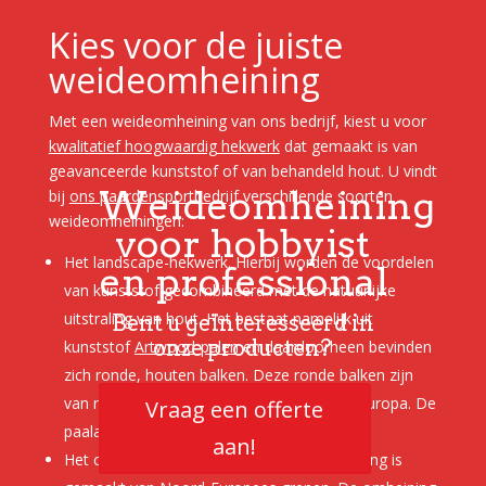
Kies voor de juiste
weideomheining
Met een weideomheining van ons bedrijf, kiest u voor
kwalitatief hoogwaardig hekwerk
dat gemaakt is van
geavanceerde kunststof of van behandeld hout. U vindt
Weideomheining
bij
ons paardensportbedrijf
verschillende soorten
weideomheiningen:
voor hobbyist
Het landscape-hekwerk. Hierbij worden de voordelen
en professional
van kunststof gecombineerd met de natuurlijke
uitstraling van hout. Het bestaat namelijk uit
Bent u geïnteresseerd in
onze producten?
kunststof
Artwood-palen
en daardoorheen bevinden
zich ronde, houten balken. Deze ronde balken zijn
van naaldhout dat afkomstig is uit Noord-Europa. De
Vraag een offerte
paalafstand van dit hekwerk is drie meter.
aan!
Het country-hekwerk. Deze houten omheining is