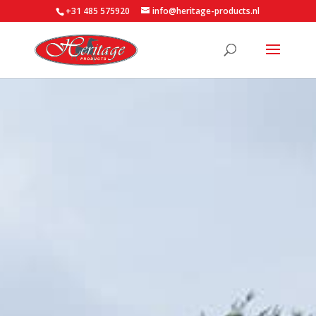
+31 485 575920
info@heritage-products.nl