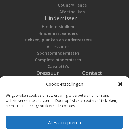
Country Fence
Afzethekken
Hindernissen
Hindernisbalken
Hindernisstaanders
Hekken, planken en onderzetters
Accessoires
Sponsorhindernissen
Complete hindernissen
Cavaletti’s
Dressuur
Contact
Kegel piste
Cookie-instellingen
Permanente piste
Lettersets – Accessoires
Wij gebruiken cookies om uw ervaring te verbeteren en om ons
Verhuur
Blue Breeze
websiteverkeer te analyseren. Door op "Alles accepteren" te klikken,
stemt u in met het gebruik van alle cookies.
Heritage Products Outlet
Privacy statement
Mobiele omheining paarden
Alles accepteren