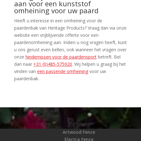
aan voor een kunststof
omheining voor uw paard
Heeft u interesse in een omheining voor de
paardenbak van Heritage Products? Vraag dan via onze
website een vrijblijvende offerte voor een
paardenomheining aan. Indien u nog vragen heeft, kunt
u ons gerust even bellen, ook wanneer het vragen over
onze
hindernissen voor de paardensport
betreft. Bel
dan naar
+31 (0)485-575920
. Wij helpen u graag bij het
vinden van
een passende omheining
voor uw
paardenbak.
Home
Hekwerken
Nieuws
Heritage Fence
Artwood Fence
Electra Fence